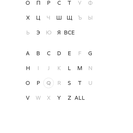
О
П
Р
С
Т
У
Ф
Х
Ц
Ч
Ш
Щ
Ъ
Ы
Ь
Э
Ю
Я
ВСЕ
A
B
C
D
E
F
G
H
I
J
K
L
M
N
O
P
Q
R
S
T
U
V
W
X
Y
Z
ALL