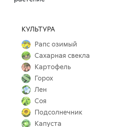
КУЛЬТУРА
Рапс озимый
Сахарная свекла
Картофель
Горох
Лен
Соя
Подсолнечник
Капуста