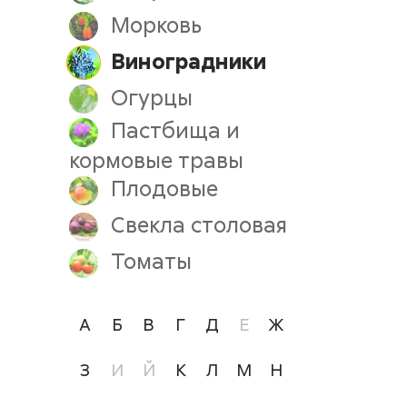
Морковь
Виноградники
Огурцы
Пастбища и
кормовые травы
Плодовые
Свекла столовая
Томаты
А
Б
В
Г
Д
Е
Ж
З
И
Й
К
Л
М
Н