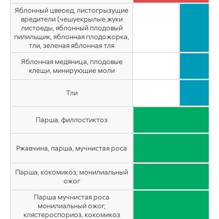
Яблонный цвеоед, листогрызущие
вредители (чешуекрылые,жуки
листоеды, яблонный плодовый
пилильщик, яблонная плодожорка,
тли, зеленая яблонная тля
Яблонная медяница, плодовые
клещи, минирующие моли
Тли
Парша, филлостиктоз
Г
Р
Ржавчина, парша, мучнистая роса
Ти
Парша, кокомикоз, монилиальный
П
ожог
Парша мучнистая роса
монилиальный ожог,
клястероспориоз, кокомикоз