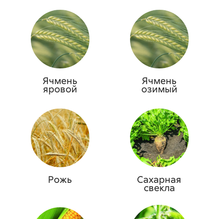
Ячмень
Ячмень
яровой
озимый
Рожь
Сахарная
свекла