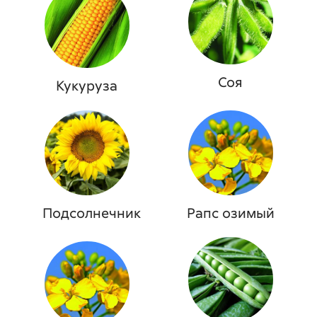
Соя
Кукуруза
Подсолнечник
Рапс озимый