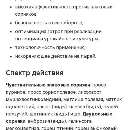
высокая эффективность против злаковых
сорняков;
безопасность в севообороте;
оптимизация затрат при реализации
потенциала урожайности культуры;
технологичность применения;
искореняющее действие на пырей.
Спектр действия
Чувствительные злаковые сорняки
: просо
куриное, просо сорнополевое, лисохвост
мышехвостниковидный, метлица полевая, мятлик
однолетний, овсюг (виды), плевел (виды), пырей
ползучий, щетинник (виды) и др.
Двудольные
сорняки
: амброзия (виды), галинсога
мелкоцветная, горец птичий, горец вьюнковый,