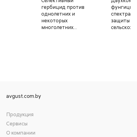
Селективный
Двухкомп
гербицид против
фунгицид
однолетних и
спектра д
некоторых
защиты
многолетних
сельскохо
злаковых, а также
х культур
некоторых
от компле
двудольных сорняков
болезней
в посевах пшеницы
avgust.com.by
Продукция
Сервисы
О компании