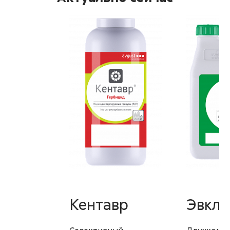
Кентавр
Эвкли