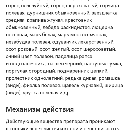
горец почечуйный, горец шероховатый, горчица
полевая, дурнишник обыкновенный, звездчатка
средняя, крапива жгучая, крестовник
обыкновенный, лебеда раскидистая, люцерна
посевная, марь белая, марь многосемянная,
незабудка полевая, одуванчик лекарственный,
осот розовый, осот желтый, осот шероховатый,
очный цвет полевой, падалица рапса
и подсолнечника, паслен черный, пастушья сумка,
портулак огородный, подмаренник цепкий,
пролестник однолетний, редька дикая, ромашка
(виды), фиалка полевая, щавель курчавый, щирица
(виды), ярутка полевая и др.
Механизм действия
Действующие вещества препарата проникают
в сорняки через листья и корни и передвигаются