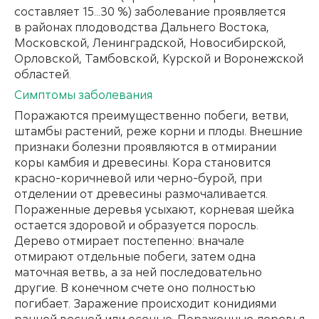
составляет 15...30 %) заболевание проявляется
в районах плодоводства Дальнего Востока,
Московской, Ленинградской, Новосибирской,
Орловской, Тамбовской, Курской и Воронежской
областей.
Симптомы заболевания
Поражаются преимущественно побеги, ветви,
штамбы растений, реже корни и плоды. Внешние
признаки болезни проявляются в отмирании
коры камбия и древесины. Кора становится
красно-коричневой или черно-бурой, при
отделении от древесины размочаливается.
Пораженные деревья усыхают, корневая шейка
остается здоровой и образуется поросль.
Дерево отмирает постепенно: вначале
отмирают отдельные побеги, затем одна
маточная ветвь, а за ней последовательно
другие. В конечном счете оно полностью
погибает. Заражение происходит конидиями
ранней весной или осенью. Пораженные деревья