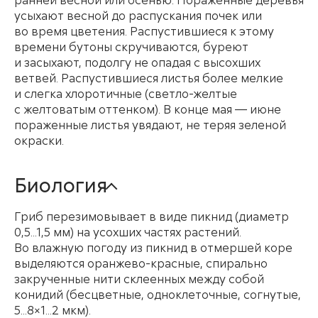
усыхают весной до распускания почек или
во время цветения. Распустившиеся к этому
времени бутоны скручиваются, буреют
и засыхают, подолгу не опадая с высохших
ветвей. Распустившиеся листья более мелкие
и слегка хлоротичные (светло-желтые
с желтоватым оттенком). В конце мая — июне
пораженные листья увядают, не теряя зеленой
окраски.
Биология
Гриб перезимовывает в виде пикнид (диаметр
0,5...1,5 мм) на усохших частях растений.
Во влажную погоду из пикнид в отмершей коре
выделяются оранжево-красные, спирально
закрученные нити склеенных между собой
конидий (бесцветные, одноклеточные, согнутые,
5...8×1...2 мкм).