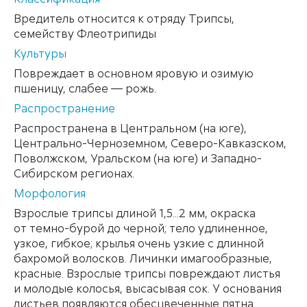
Вредитель относится к отряду Трипсы,
семейству Флеотрипиды
Культуры
Повреждает в основном яровую и озимую
пшеницу, слабее — рожь.
Распространение
Распространена в Центральном (на юге),
Центрально-Черноземном, Северо-Кавказском,
Поволжском, Уральском (на юге) и Западно-
Сибирском регионах.
Mорфология
Взрослые трипсы длиной 1,5...2 мм, окраска
от темно-бурой до черной; тело удлиненное,
узкое, гибкое; крылья очень узкие с длинной
бахромой волосков. Личинки имагообразные,
красные. Взрослые трипсы повреждают листья
и молодые колосья, высасывая сок. У основания
листьев появляются обесцвеченные пятна.