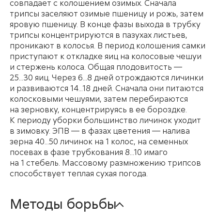
совпадает с колошением озимых. Сначала
трипсы заселяют озимые пшеницу и рожь, затем
яровую пшеницу. В конце фазы выхода в трубку
трипсы концентрируются в пазухах листьев,
проникают в колосья. В период колошения самки
приступают к откладке яиц на колосовые чешуи
и стержень колоса. Общая плодовитость —
25...30 яиц. Через 6...8 дней отрождаются личинки
и развиваются 14...18 дней. Сначала они питаются
колосковыми чешуями, затем перебираются
на зерновку, концентрируясь в ее бороздке.
К периоду уборки большинство личинок уходит
в зимовку. ЭПВ — в фазах цветения — налива
зерна 40...50 личинок на 1 колос, на семенных
посевах в фазе трубкования 8...10 имаго
на 1 стебель. Массовому размножению трипсов
способствует теплая сухая погода.
Методы борьбы