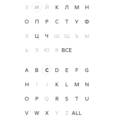
З
И
Й
К
Л
М
Н
О
П
Р
С
Т
У
Ф
Х
Ц
Ч
Ш
Щ
Ъ
Ы
Ь
Э
Ю
Я
ВСЕ
A
B
C
D
E
F
G
H
I
J
K
L
M
N
O
P
Q
R
S
T
U
V
W
X
Y
Z
ALL