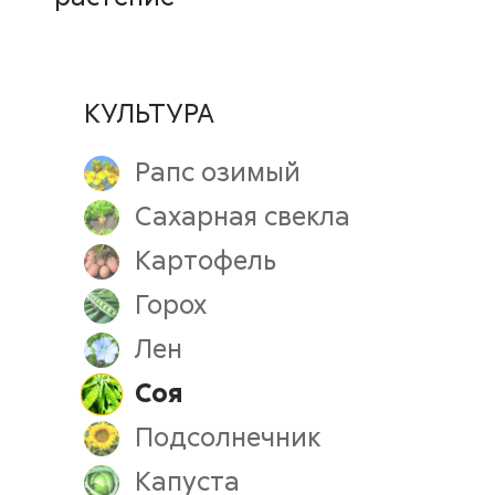
КУЛЬТУРА
Рапс озимый
Сахарная свекла
Картофель
Горох
Лен
Соя
Подсолнечник
Капуста