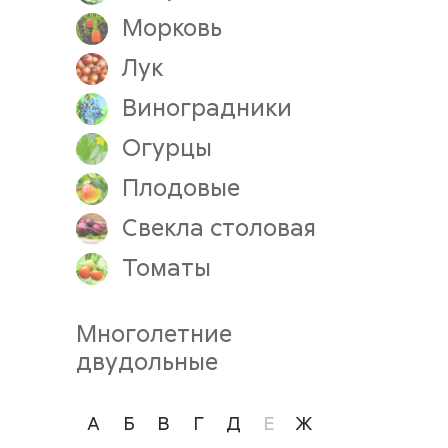
Морковь
Лук
Виноградники
Огурцы
Плодовые
Свекла столовая
Томаты
Многолетние
двудольные
А
Б
В
Г
Д
Е
Ж