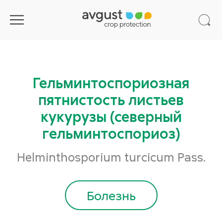
Гельминтоспориозная
пятнистость листьев
кукурузы (северный
гельминтоспориоз)
Helminthosporium turcicum Pass.
Болезнь