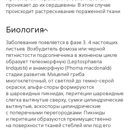
проникает до их сердцевины. В этом случае
происходит растрескивание пораженной ткани.
Биология
Заболевание появляется в фазе 3...4 настоящих
листьев. Возбудитель фомоза или черной
пятнистости подсолнечника в жизненом цикле
образует телеоморфную (Leptosphaeria
lindquistii) и анаморфную (Phoma macdonaldi)
стадии развития. Мицелий гриба
многоклеточный, от светлой до темно-серой
окраски, альфа-споры формируются
в шаровидных пикнидах, перитеции шаровидные
слегка вытянутые сверху, сумки цилиндрические
вытянутые, аскоспоры цилиндрические
с поперечными перегородками. Пикниды
и перитеции образуются преимущественно
на поверхности тканей стеблей или под его