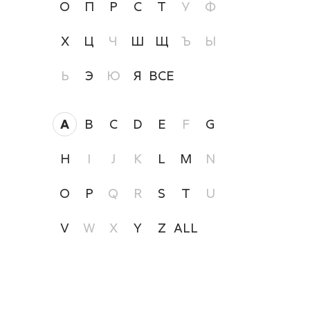
О
П
Р
С
Т
У
Ф
Х
Ц
Ч
Ш
Щ
Ъ
Ы
Ь
Э
Ю
Я
ВСЕ
A
B
C
D
E
F
G
H
I
J
K
L
M
N
O
P
Q
R
S
T
U
V
W
X
Y
Z
ALL