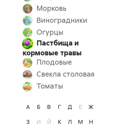
Морковь
Виноградники
Огурцы
Пастбища и
кормовые травы
Плодовые
Свекла столовая
Томаты
А
Б
В
Г
Д
Е
Ж
З
И
Й
К
Л
М
Н