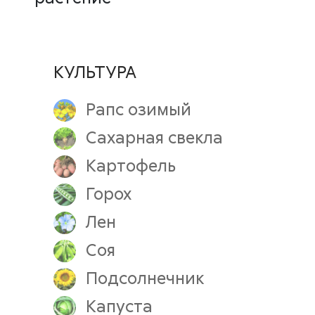
КУЛЬТУРА
Рапс озимый
Сахарная свекла
Картофель
Горох
Лен
Соя
Подсолнечник
Капуста