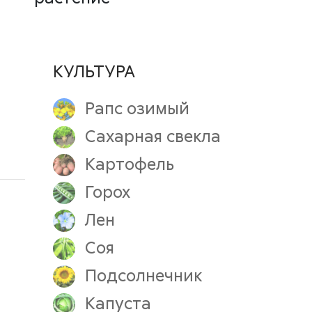
КУЛЬТУРА
Рапс озимый
Сахарная свекла
Картофель
Горох
Лен
Соя
Подсолнечник
Капуста