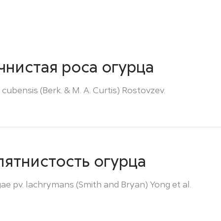
чнистая роса огурца
bensis (Berk. & M. A. Curtis) Rostovzev.
пятнистость огурца
e pv. lachrymans (Smith and Bryan) Yong et al.