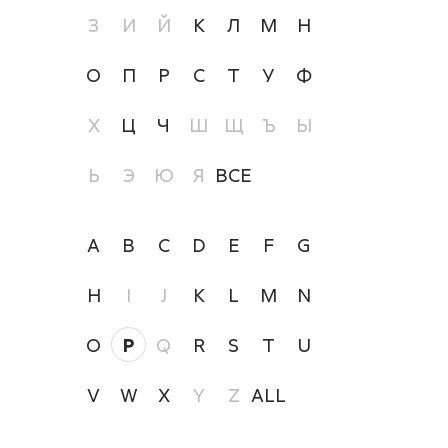
З
И
Й
К
Л
М
Н
О
П
Р
С
Т
У
Ф
Х
Ц
Ч
Ш
Щ
Ъ
Ы
Ь
Э
Ю
Я
ВСЕ
A
B
C
D
E
F
G
H
I
J
K
L
M
N
O
P
Q
R
S
T
U
V
W
X
Y
Z
ALL