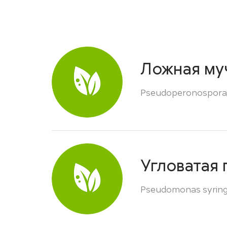
Ложная му
Pseudoperonospora cu
Угловатая 
Pseudomonas syringa