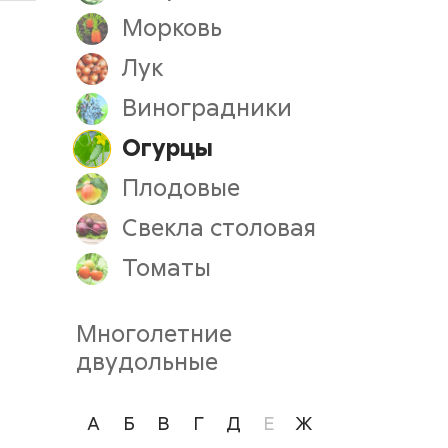
Морковь
Лук
Виноградники
Огурцы
Плодовые
Свекла столовая
Томаты
Многолетние
двудольные
А
Б
В
Г
Д
Е
Ж